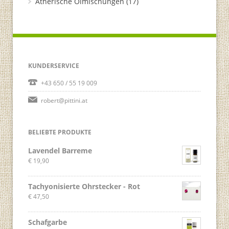
Ätherische Ölmischungen
(17)
KUNDERSERVICE
+43 650 / 55 19 009
robert@pittini.at
BELIEBTE PRODUKTE
Lavendel Barreme
€
19,90
Tachyonisierte Ohrstecker - Rot
€
47,50
Schafgarbe