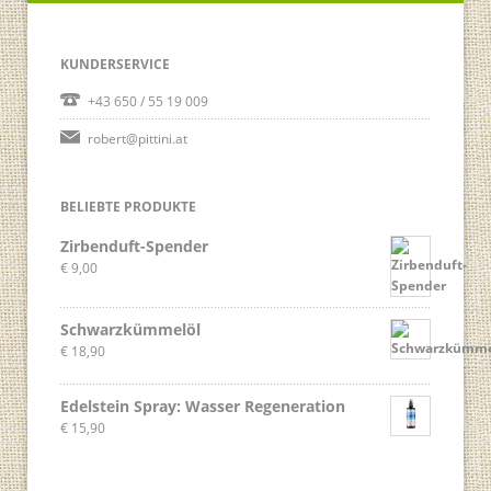
KUNDERSERVICE
+43 650 / 55 19 009
robert@pittini.at
BELIEBTE PRODUKTE
Zirbenduft-Spender
€
9,00
Schwarzkümmelöl
€
18,90
Edelstein Spray: Wasser Regeneration
€
15,90