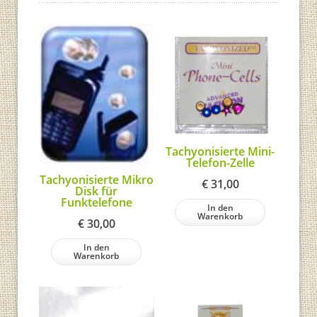
Tachyonisierte Mini-
Telefon-Zelle
Tachyonisierte Mikro
€
31,00
Disk für
Funktelefone
In den
Warenkorb
€
30,00
In den
Warenkorb